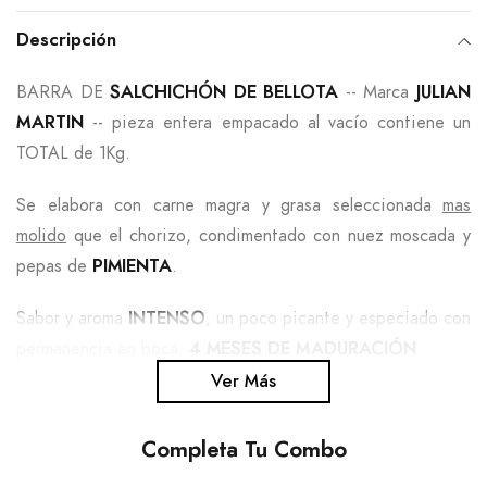
Agregando
el
Descripción
producto
BARRA DE
SALCHICHÓN DE BELLOTA
-- Marca
JULIAN
a
MARTIN
-- pieza entera empacado al vacío contiene un
tu
TOTAL de 1Kg.
carrito
de
Se elabora con carne magra y grasa seleccionada
mas
compra
molido
que el chorizo, condimentado con nuez moscada y
pepas de
PIMIENTA
.
Sabor y aroma
INTENSO
, un poco picante y especiado con
permanencia en boca.
4 MESES DE MADURACIÓN
.
Ver Más
SOBRE EL FABRICANTE
:
Completa Tu Combo