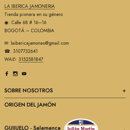
LA IBERICA JAMONERIA
Tienda pionera en su género
◉: Calle 68 # 16–16
BOGOTÁ – COLOMBIA
✉: laibericajamones@gmail.com
☎: 3107732641
WA✆:
3152581847
SOBRE NOSOTROS
ORIGEN DEL JAMÓN
GUIJUELO - Salamanca