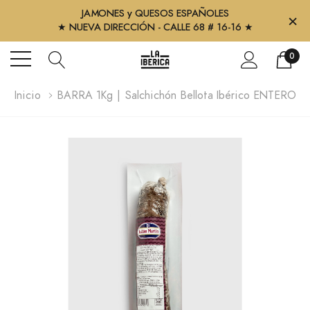
JAMONES y QUESOS ESPAÑOLES
×
★ NUEVA DIRECCIÓN - CALLE 68 # 16-16 ★
0
Inicio
BARRA 1Kg | Salchichón Bellota Ibérico ENTERO