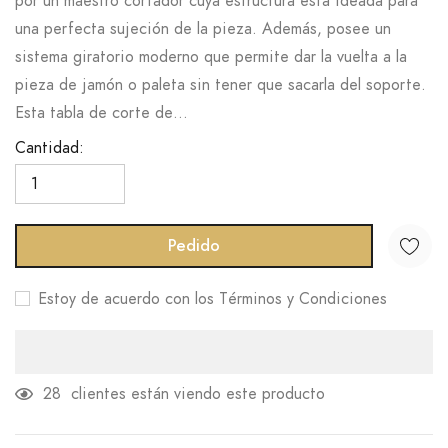
por un maestro cortador cuya estructura está ideada para
una perfecta sujeción de la pieza. Además, posee un
sistema giratorio moderno que permite dar la vuelta a la
pieza de jamón o paleta sin tener que sacarla del soporte.
Esta tabla de corte de...
Cantidad:
Pedido
Estoy de acuerdo con los Términos y Condiciones
28
clientes están viendo este producto
Agregando