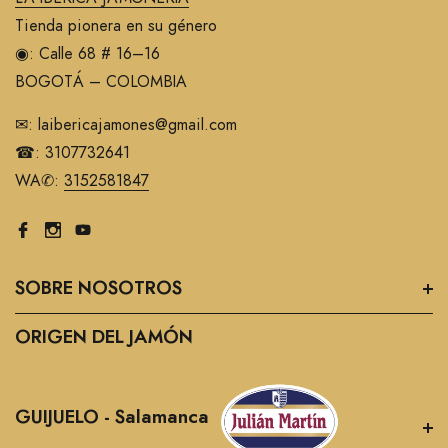
Tienda pionera en su género
SOBRE EL FABRICANTE
:
◉: Calle 68 # 16–16
BOGOTÁ – COLOMBIA
✉: laibericajamones@gmail.com
☎: 3107732641
JULIAN MARTIN
-- Además de elaborar excelentes
WA✆:
3152581847
Jamones de Bellota
, Paletas y Embutidos Ibéricos,
ofrecen
accesorios de gran calidad
. Desde jamoneros
sencillos a profesionales que precisan de tablas de corte
especiales para sus eventos.
SOBRE NOSOTROS
Piezas llenas de estilo, versatilidad y
materiales selectos
ORIGEN DEL JAMÓN
de gran duración
adaptados a toda clase de
necesidades.
GUIJUELO - Salamanca