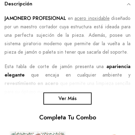
el
Descripción
producto
JAMONERO PROFESIONAL
en
acero inoxidable
diseñado
a
por un maestro cortador cuya estructura está ideada para
tu
una perfecta sujeción de la pieza. Además, posee un
carrito
sistema giratorio moderno que permite dar la vuelta a la
de
pieza de jamón o paleta sin tener que sacarla del soporte.
compra
Esta tabla de corte de jamón presenta una
apariencia
elegante
que encaja en cualquier ambiente y
revestimiento en acero
que permite una limpieza sencilla
para su óptimo mantenimiento.
Ver Más
Una pieza manejable, cómoda que ha sido pensada tanto
para manos expertas como aficionadas. ¡Un jamonero con
Completa Tu Combo
estilo y elegancia!